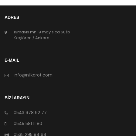
ADRES
19mayıs mh 19 mayıs cd 68/b
Keçiören / Ankara
E-MAIL
info@nilkarot.com
BİZİ ARAYIN
0543 978 92 77
0545 581 11 80
0535 295 94 64