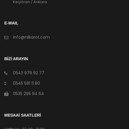
Keçiören / Ankara
E-MAIL
info@nilkarot.com
BİZİ ARAYIN
0543 978 92 77
0545 581 11 80
0535 295 94 64
MESAAİ SAATLERİ