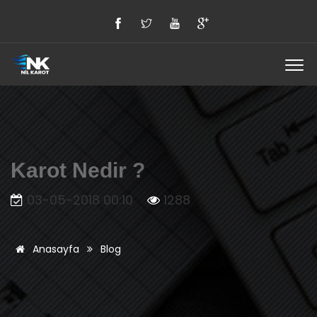
Karot Nedir ?
03-05-2018 00:10
1288
Anasayfa
Blog